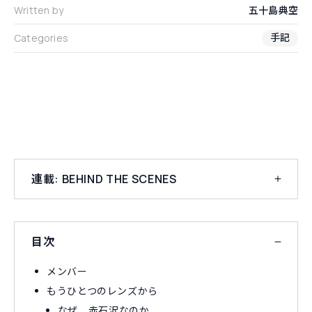
Written by
五十島典空
手記
Categories
連
連載: BEHIND THE SCENES
広告撮影の裏側 [Ep:1-2 甲斐駒ヶ岳ホットライ
ン]
目次
広告撮影の裏側 [Ep:1-1 甲斐駒ヶ岳ホットライン]
広告撮影の裏側 [Ep:2 黎明]
メンバー
広告撮影の裏側 [Ep:3 判官贔屓]
もうひとつのレンズから
なぜ、赤石沢なのか