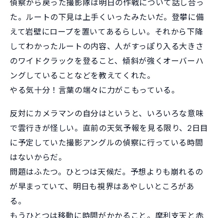
偵察から戻った撮影隊は明日の作戦について話し合っ
た。ルートの下見は上手くいったみたいだ。登攀に備
えて岩壁にロープを置いてあるらしい。それから下降
してわかったルートの内容、人がすっぽり入る大きさ
のワイドクラックを登ること、傾斜が強くオーバーハ
ングしていることなどを教えてくれた。
やる気十分！言葉の端々に力がこもっている。
反対にカメラマンの自分はというと、いろいろな意味
で雲行きが怪しい。直前の天気予報を見る限り、2日目
に予定していた撮影アングルの偵察に行っている時間
はないからだ。
問題はふたつ。ひとつは天候だ。予想よりも崩れるの
が早まっていて、明日も視界はあやしいところがあ
る。
もうひとつは移動に時間がかかること。摩利支天と赤