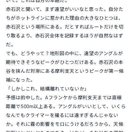
いて。これは自分の本題だ。
赤石沢と聞いて、まず遠望がいいなと思った。自分た
ちがホットラインに惹かれた理由の大きなひとつは、
赤石沢という場所にある。だとすればルートだけを切
り取るより、赤石沢全体を記録するほうが自然なはず
だ。
でも、どうやって？地形図の中に、遠望のアングルが
期待できそうなピークがひとつだけある。赤石沢の本
谷を挟んだ対岸にある摩利支天というピークが第一候
補になった。
「しかしこれ、結構離れていないか」
予感は的中した。Aフランケから摩利支天までは直線
距離で500m以上ある。アングルがいいとして、いくら
なんでもクライマーを撮るには遠すぎるんじゃない
か。それに霧の影響をモロにうけるだろうから、天候