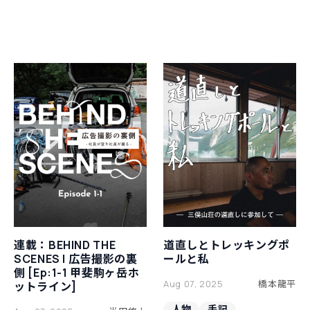
連載：BEHIND THE
道直しとトレッキングポ
SCENES | 広告撮影の裏
ールと私
側 [Ep:1-1 甲斐駒ヶ岳ホ
Aug 07, 2025
橋本龍平
ットライン]
人物
手記