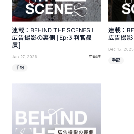
連載：BEHIND THE SCENES |
連載：BEH
広告撮影の裏側 [Ep:3 判官贔
広告撮影の
屓]
Dec 15, 2025
Jan 27, 2026
中嶋渉
手記
手記