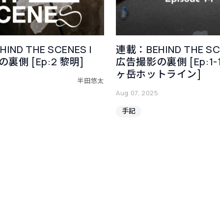
IND THE SCENES |
連載：BEHIND THE SCE
裏側 [Ep:2 黎明]
広告撮影の裏側 [Ep:1-
ヶ岳ホットライン]
半田悠太
Aug 07, 2025
手記