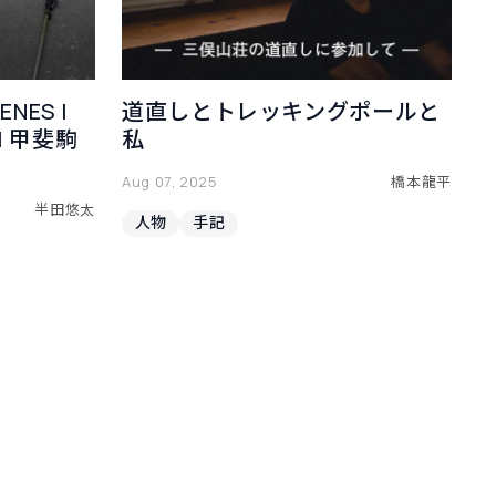
NES |
道直しとトレッキングポールと
1 甲斐駒
私
Aug 07, 2025
橋本龍平
半田悠太
人物
手記